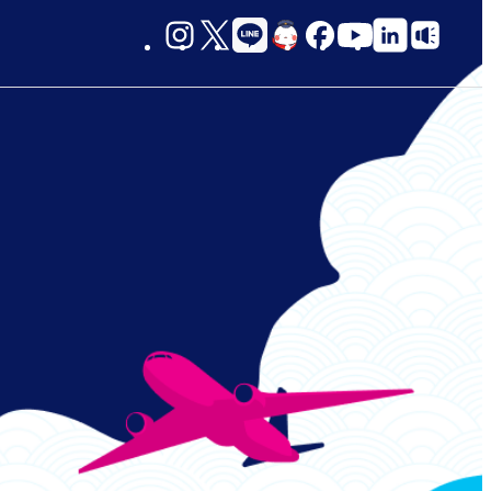
social-
links-
jp-