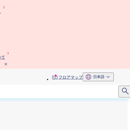
）
いて
toolbar
日本語
フロアマップ
menu