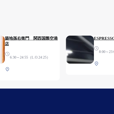
築地孫右衛門 関西国際空港
ESPRESS
店
8:00～23:0
6:30～24:55（L.O.24:25）
第1ターミ
第1ターミナル 2F 保安検査
後（国際
後（国際線）