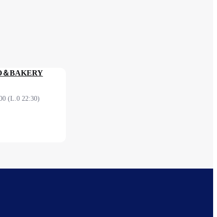
O＆BAKERY
0 (L.0 22:30)
ナル 2F 保安検査
線）