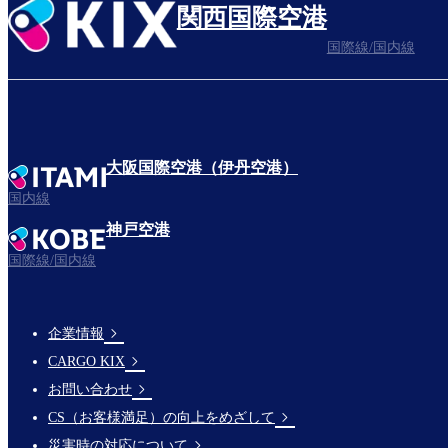
関西国際空港
国際線/国内線
大阪国際空港（伊丹空港）
国内線
神戸空港
国際線/国内線
企業情報
Footer
CARGO KIX
Links
お問い合わせ
CS（お客様満足）の向上をめざして
災害時の対応について