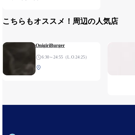
こちらもオススメ！周辺の人気店
OnigiriBurger
6:30～24:55（L.O.24:25）
第1ターミナル 2F 保安検査
後（国際線）