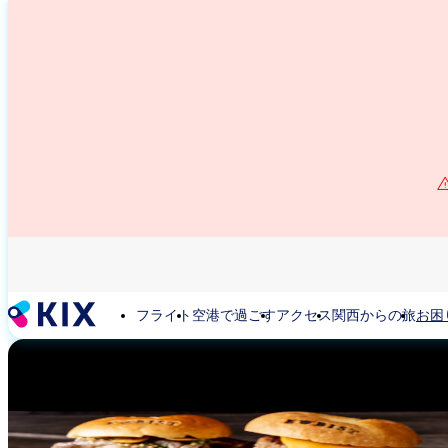
メ
イ
ン
コ
ン
テ
ン
ツ
に
移
動
フライト
空港で過ごす
アクセス
関西からの旅
お困