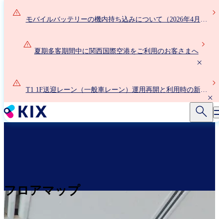
メ
イ
モバイルバッテリーの機内持ち込みについて（2026年4月24
ン
日以降）
コ
ン
夏期多客期間中に関西国際空港をご利用のお客さまへ
テ
ン
ツ
T1 1F送迎レーン（一般車レーン）運用再開と利用時の新ル
に
ールについて
移
動
フロアマップ