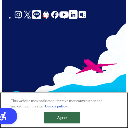
social-
links-
jp-
© 2026 Kansai Airports All Rights Reserved
This website uses cookies to improve user convenience and
marketing of the site.
Cookie policy
サイトポリシー
クッキーポリシー
Footer
Agree
サイトマップ
Info