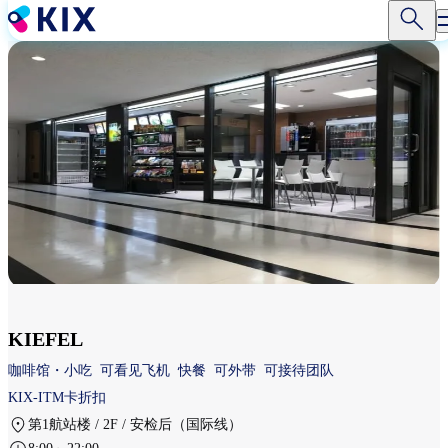
跳
转
到
主
要
内
容
KIEFEL
咖啡馆・小吃
可看见飞机
快餐
可外带
可接待团队
KIX-ITM卡折扣
第1航站楼 / 2F / 安检后（国际线）