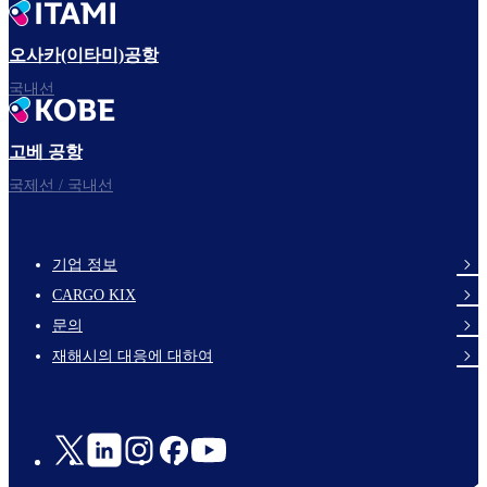
오사카(이타미)공항
국내선
고베 공항
국제선 / 국내선
기업 정보
footer-
CARGO KIX
links-
문의
en-
재해시의 대응에 대하여
Social
Links