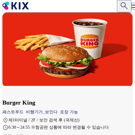
주
요
콘
텐
츠
로
건
너
뛰
기
Burger King
패스트푸드
비행기가_보인다
포장 가능
제1터미널 / 2F / 보안 검색 후 (국제선)
6:30～24:55 ※항공편 상황에 따라 변경될 수 있습니다