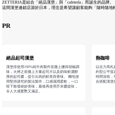
ZETTERIA是結合「絕品漢堡」與「cafetería」而誕生的品牌。
這間漢堡連鎖店源於日本，理念是希望讓顧客能夠「隨時隨地
PR
絕品起司漢堡
熱咖啡
漢堡排使用100%純牛肉製作並撒上鹽與胡椒調
以吉力馬札
味，火烤之前撒上大量起司片以及奶味鮮濃醇
約型公平貿
厚的起司醬，提引出肉的鮮美與香味。 麵包使
時間深焙，
用堅持講究的製法製作，口感濕潤柔軟，一口
合搭配漢堡
咬下散發絕妙美味，最後再使用芥末醬提味，
令人大感驚艷又滿足。