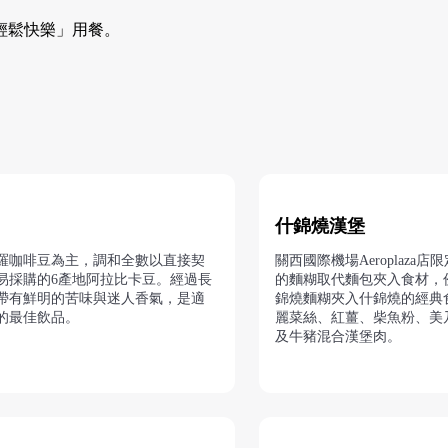
輕鬆快樂」用餐。
什錦燒漢堡
羅咖啡豆為主，調和全數以直接契
關西國際機場Aeroplaza
易採購的6產地阿拉比卡豆。經過長
的麵糊取代麵包夾入食材，
帶有鮮明的苦味與迷人香氣，是適
錦燒麵糊夾入什錦燒的經典
的最佳飲品。
麗菜絲、紅薑、柴魚粉、美
及牛豬混合漢堡肉。