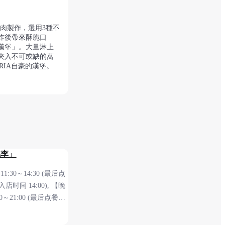
蝦肉製作，選用3種不
炸後帶來酥脆口
漢堡」。大量淋上
夾入不可或缺的萵
RIA自豪的漢堡。
桃李」
1:30～14:30 (最后点
间 14:00), 【晚
30～21:00 (最后点餐及
0:30), 《公休
za 2F 安全檢查前
星期三(不包含假日)