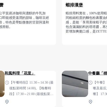
蕾
蝦排漢堡
公平貿易冰咖啡與濃醇的牛乳加
蝦排用料實在，100%使用
口即能感受溫潤的甜味，咖啡豆經
同粗細程度的麵包粉裹覆油
焙，特色是帶點微微的甘甜與溫和
感，是能「享用美味蝦子的
感滑順。
包含滿滿餡料的塔塔醬，再
苣增加爽脆口感，是ZETTE
和風料理「花里」
中餐廳「
【午餐時段】11:30～14:30 (最
【午餐】 1
後點菜時間 14:00), 【晚餐時
餐及最后入店时
段】17:30～21:00 (最後點菜時
餐】 17:
間 20:30), 《公休日》每週星期
最后入店时间 2
Aeroplaza 2F 安全檢查前
Aeropla
四(不包含假日)、8月10日（星
日》每週