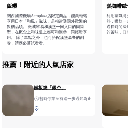
飯糰
熱咖啡歐
關西國際機場Aeroplaza店限定商品，能夠輕鬆
利用蒸氣將
享用日本「和風」滋味，是相當受國外歡迎的
熱，啜飲一
飯糰品項。 做成容易和漢堡一同入口的圓筒
過長時間深
型，在概念上和味道上都可和漢堡一同輕鬆享
的苦味，口
用。 除了單點之外，也可搭配漢堡套餐的副
餐，請務必嘗試看看。
推薦！附近的人氣店家
鐵板燒「銀杏」
暫時停業至有進一步通知為止
Aeroplaza 11F 安全檢查前