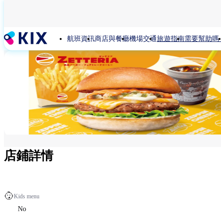
移
至
主
航班資訊
商店與餐廳
機場交通
旅遊指南
需要幫助嗎
內
容
店鋪詳情
Kids menu
No