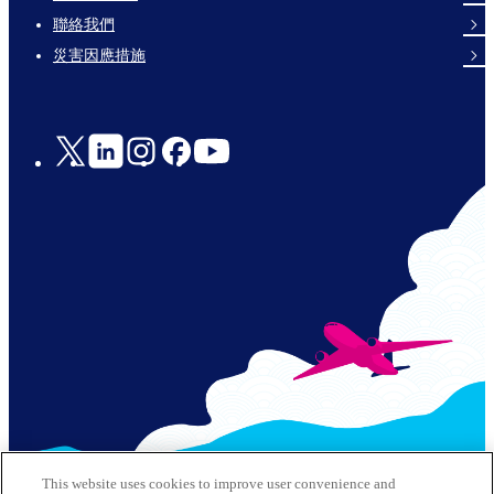
links-
聯絡我們
en-
災害因應措施
Social
Links
© 2026 Kansai Airports All Rights Reserved
This website uses cookies to improve user convenience and