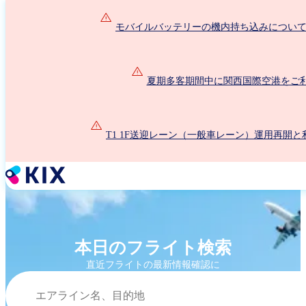
メ
イ
モバイルバッテリーの機内持ち込みについて（2
ン
コ
ン
夏期多客期間中に関西国際空港をご
テ
ン
ツ
に
T1 1F送迎レーン（一般車レーン）運用再開
移
動
本日のフライト検索
直近フライトの最新情報確認に
検索