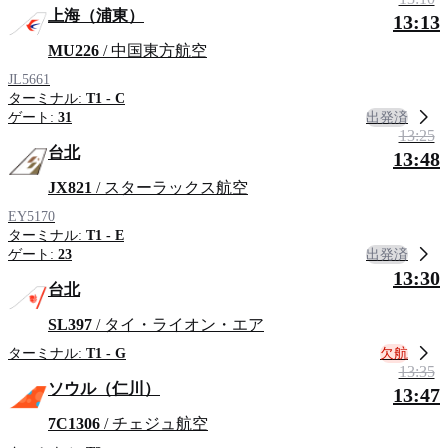
上海（浦東）
13:13
MU226
/ 中国東方航空
JL5661
ターミナル:
T1 - C
出発済
ゲート:
31
13:25
台北
13:48
JX821
/ スターラックス航空
EY5170
ターミナル:
T1 - E
出発済
ゲート:
23
13:30
台北
SL397
/ タイ・ライオン・エア
欠航
ターミナル:
T1 - G
13:35
ソウル（仁川）
13:47
7C1306
/ チェジュ航空