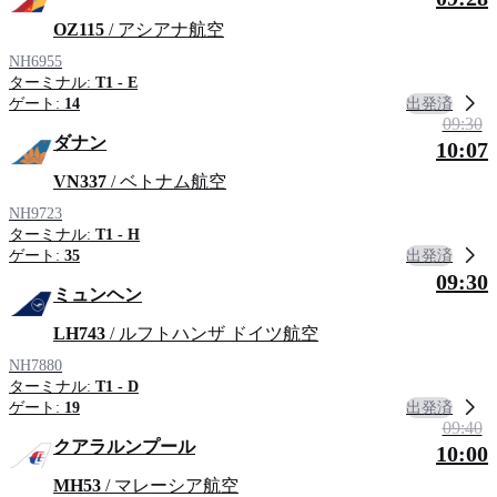
OZ115
/ アシアナ航空
NH6955
ターミナル:
T1 - E
出発済
ゲート:
14
09:30
ダナン
10:07
VN337
/ ベトナム航空
NH9723
ターミナル:
T1 - H
出発済
ゲート:
35
09:30
ミュンヘン
LH743
/ ルフトハンザ ドイツ航空
NH7880
ターミナル:
T1 - D
出発済
ゲート:
19
09:40
クアラルンプール
10:00
MH53
/ マレーシア航空