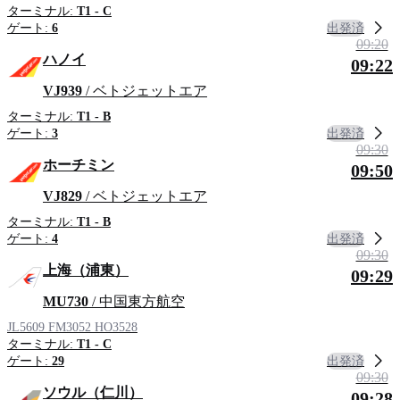
ターミナル:
T1 - C
出発済
ゲート:
6
09:20
ハノイ
09:22
VJ939
/ ベトジェットエア
ターミナル:
T1 - B
出発済
ゲート:
3
09:30
ホーチミン
09:50
VJ829
/ ベトジェットエア
ターミナル:
T1 - B
出発済
ゲート:
4
09:30
上海（浦東）
09:29
MU730
/ 中国東方航空
JL5609
FM3052
HO3528
ターミナル:
T1 - C
出発済
ゲート:
29
09:30
ソウル（仁川）
09:28