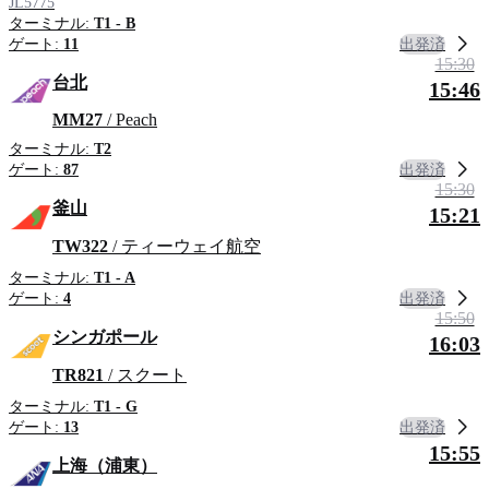
JL5775
ターミナル:
T1 - B
出発済
ゲート:
11
15:30
台北
15:46
MM27
/ Peach
ターミナル:
T2
出発済
ゲート:
87
15:30
釜山
15:21
TW322
/ ティーウェイ航空
ターミナル:
T1 - A
出発済
ゲート:
4
15:50
シンガポール
16:03
TR821
/ スクート
ターミナル:
T1 - G
出発済
ゲート:
13
15:55
上海（浦東）