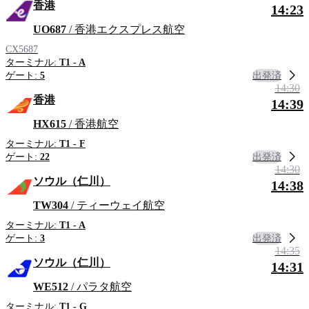
香港
14:23
UO687
/ 香港エクスプレス航空
CX5687
ターミナル:
T1 - A
出発済
ゲート:
5
14:30
香港
14:39
HX615
/ 香港航空
ターミナル:
T1 - F
出発済
ゲート:
22
14:30
ソウル（仁川）
14:38
TW304
/ ティーウェイ航空
ターミナル:
T1 - A
出発済
ゲート:
3
14:35
ソウル（仁川）
14:31
WE512
/ パラタ航空
ターミナル:
T1 - G