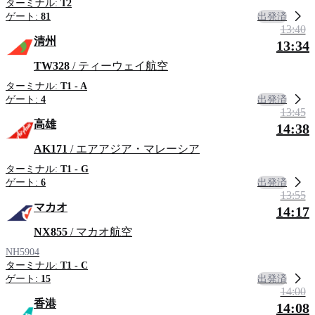
ターミナル:
T2
出発済
ゲート:
81
13:40
清州
13:34
TW328
/ ティーウェイ航空
ターミナル:
T1 - A
出発済
ゲート:
4
13:45
高雄
14:38
AK171
/ エアアジア・マレーシア
ターミナル:
T1 - G
出発済
ゲート:
6
13:55
マカオ
14:17
NX855
/ マカオ航空
NH5904
ターミナル:
T1 - C
出発済
ゲート:
15
14:00
香港
14:08