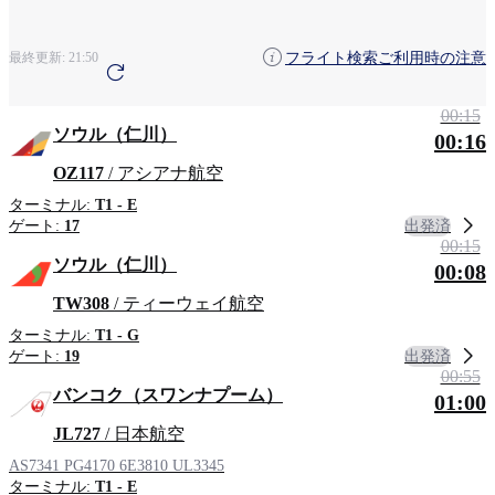
粟国
旭川
地域による検索
フライト検索ご利用時の注意
最終更新:
21:50
アンカレッジ
青森
清州
00:15
ソウル（仁川）
00:16
OZ117
/ アシアナ航空
ターミナル:
T1 - E
出発済
ゲート:
17
00:15
ソウル（仁川）
00:08
TW308
/ ティーウェイ航空
ターミナル:
T1 - G
出発済
ゲート:
19
00:55
バンコク（スワンナプーム）
01:00
JL727
/ 日本航空
AS7341
PG4170
6E3810
UL3345
ターミナル:
T1 - E