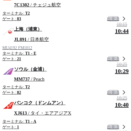
7C1302
/ チェジュ航空
ターミナル:
T2
出発済
ゲート:
83
10:15
上海（浦東）
10:44
JL891
/ 日本航空
MU4192
FM1012
ターミナル:
T1 - E
出発済
ゲート:
21
10:25
ソウル（金浦）
10:29
MM737
/ Peach
ターミナル:
T2
出発済
ゲート:
82
10:25
バンコク（ドンムアン）
10:40
XJ613
/ タイ・エアアジアX
ターミナル:
T1 - A
出発済
ゲート:
1