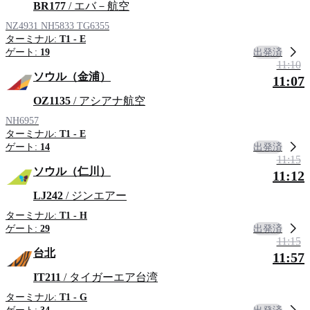
BR177
/ エバ－航空
NZ4931
NH5833
TG6355
ターミナル:
T1 - E
出発済
ゲート:
19
11:10
ソウル（金浦）
11:07
OZ1135
/ アシアナ航空
NH6957
ターミナル:
T1 - E
出発済
ゲート:
14
11:15
ソウル（仁川）
11:12
LJ242
/ ジンエアー
ターミナル:
T1 - H
出発済
ゲート:
29
11:15
台北
11:57
IT211
/ タイガーエア台湾
ターミナル:
T1 - G