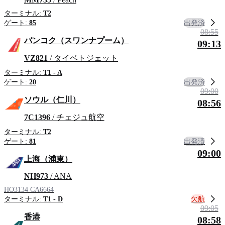
ターミナル:
T2
出発済
ゲート:
85
08:55
バンコク（スワンナプーム）
09:13
VZ821
/ タイベトジェット
ターミナル:
T1 - A
出発済
ゲート:
20
09:00
ソウル（仁川）
08:56
7C1396
/ チェジュ航空
ターミナル:
T2
出発済
ゲート:
81
09:00
上海（浦東）
NH973
/ ANA
HO3134
CA6664
欠航
ターミナル:
T1 - D
09:05
香港
08:58