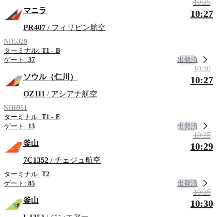
10:25
マニラ
10:27
PR407
/ フィリピン航空
NH5329
ターミナル:
T1 - B
出発済
ゲート:
37
10:30
ソウル（仁川）
10:27
OZ111
/ アシアナ航空
NH6951
ターミナル:
T1 - E
出発済
ゲート:
13
10:35
釜山
10:29
7C1352
/ チェジュ航空
ターミナル:
T2
出発済
ゲート:
85
10:35
釜山
10:30