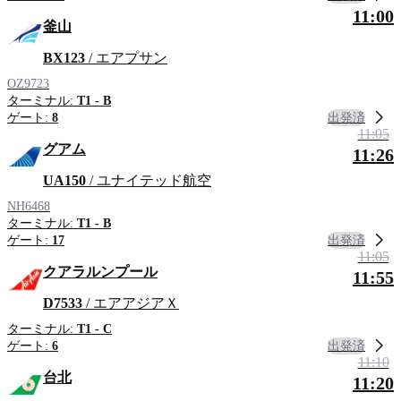
11:00
釜山
BX123
/ エアプサン
OZ9723
ターミナル:
T1 - B
出発済
ゲート:
8
11:05
グアム
11:26
UA150
/ ユナイテッド航空
NH6468
ターミナル:
T1 - B
出発済
ゲート:
17
11:05
クアラルンプール
11:55
D7533
/ エアアジアＸ
ターミナル:
T1 - C
出発済
ゲート:
6
11:10
台北
11:20