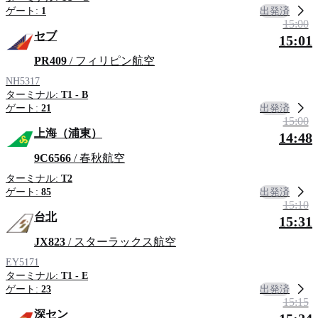
出発済
ゲート:
1
15:00
セブ
15:01
PR409
/ フィリピン航空
NH5317
ターミナル:
T1 - B
出発済
ゲート:
21
15:00
上海（浦東）
14:48
9C6566
/ 春秋航空
ターミナル:
T2
出発済
ゲート:
85
15:10
台北
15:31
JX823
/ スターラックス航空
EY5171
ターミナル:
T1 - E
出発済
ゲート:
23
15:15
深セン