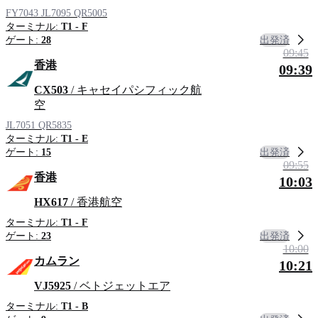
FY7043
JL7095
QR5005
ターミナル:
T1 - F
出発済
ゲート:
28
09:45
香港
09:39
CX503
/ キャセイパシフィック航
空
JL7051
QR5835
ターミナル:
T1 - E
出発済
ゲート:
15
09:55
香港
10:03
HX617
/ 香港航空
ターミナル:
T1 - F
出発済
ゲート:
23
10:00
カムラン
10:21
VJ5925
/ ベトジェットエア
ターミナル:
T1 - B