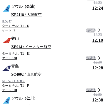
12:25
ソウル（金浦）
12:24
KE2118
/ 大韓航空
JL5247
ターミナル:
T1 - D
出発済
ゲート:
9
12:25
釜山
12:19
ZE914
/ イースター航空
ターミナル:
T1 - H
出発済
ゲート:
38
12:30
青島
12:28
SC4092
/ 山東航空
NH6577
CA8886
ターミナル:
T1 - F
出発済
ゲート:
20
12:35
ソウル（仁川）
12:38