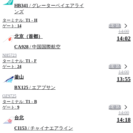
HB341
/ グレーターベイエアライ
ンズ
ターミナル:
T1 - H
出発済
ゲート:
14
14:00
北京（首都）
14:02
CA928
/ 中国国際航空
NH5723
ターミナル:
T1 - F
出発済
ゲート:
24
14:00
釜山
13:55
BX125
/ エアプサン
OZ9725
ターミナル:
T1 - B
出発済
ゲート:
9
14:00
台北
14:18
CI153
/ チャイナエアライン