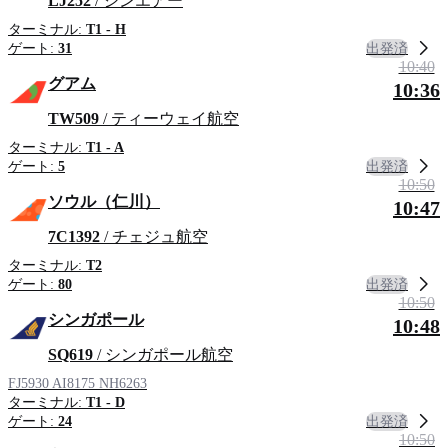
LJ252
/ ジンエアー
ターミナル:
T1 - H
出発済
ゲート:
31
10:40
グアム
10:36
TW509
/ ティーウェイ航空
ターミナル:
T1 - A
出発済
ゲート:
5
10:50
ソウル（仁川）
10:47
7C1392
/ チェジュ航空
ターミナル:
T2
出発済
ゲート:
80
10:50
シンガポール
10:48
SQ619
/ シンガポール航空
FJ5930
AI8175
NH6263
ターミナル:
T1 - D
出発済
ゲート:
24
10:50