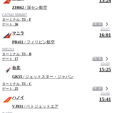
15:24
ZH662
/ 深セン航空
CA7942
NH6607
ターミナル:
T1 - F
出発済
ゲート:
36
15:15
マニラ
16:01
PR411
/ フィリピン航空
NH5313
ターミナル:
T1 - B
出発済
ゲート:
17
15:20
台北
15:25
GK55
/ ジェットスター・ジャパン
ターミナル:
T1 - C
出発済
ゲート:
25
15:30
ハノイ
15:41
VJ931
/ ベトジェットエア