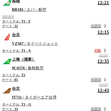
高雄
12:21
BR181
/ エバ－航空
NH5839
ターミナル:
T1 - F
出発済
ゲート:
22
12:15
台北
VZ567
/ タイベトジェット
欠航
ターミナル:
T1 - A
12:20
上海（浦東）
12:35
9C6576
/ 春秋航空
ターミナル:
T2
出発済
ゲート:
85
12:20
台北
12:43
IT711
/ タイガーエア台湾
ターミナル:
T1 - G
出発済
ゲート:
33