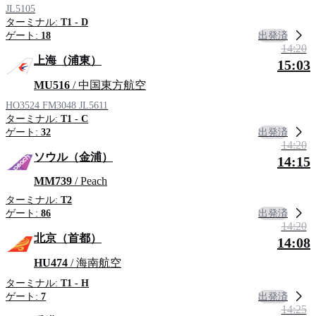
JL5105
ターミナル:
T1 - D
出発済
ゲート:
18
14:20
上海（浦東）
15:03
MU516
/ 中国東方航空
HO3524
FM3048
JL5611
ターミナル:
T1 - C
出発済
ゲート:
32
14:20
ソウル（金浦）
14:15
MM739
/ Peach
ターミナル:
T2
出発済
ゲート:
86
14:20
北京（首都）
14:08
HU474
/ 海南航空
ターミナル:
T1 - H
出発済
ゲート:
7
14:25