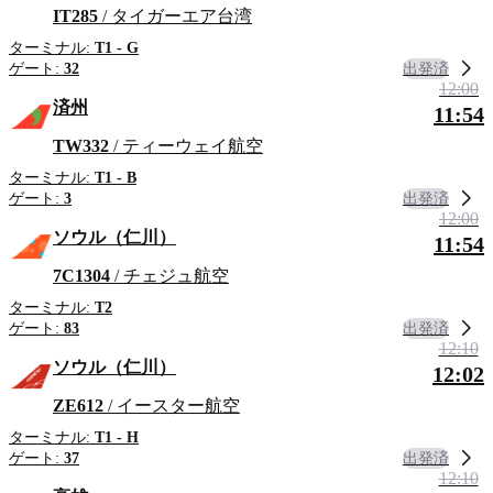
IT285
/ タイガーエア台湾
ターミナル:
T1 - G
出発済
ゲート:
32
12:00
済州
11:54
TW332
/ ティーウェイ航空
ターミナル:
T1 - B
出発済
ゲート:
3
12:00
ソウル（仁川）
11:54
7C1304
/ チェジュ航空
ターミナル:
T2
出発済
ゲート:
83
12:10
ソウル（仁川）
12:02
ZE612
/ イースター航空
ターミナル:
T1 - H
出発済
ゲート:
37
12:10