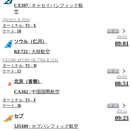
CX597
/ キャセイパシフィック航
空
QR5823
JL7029
ターミナル:
T1 - E
出発済
ゲート:
18
09:05
ソウル（仁川）
09:01
KE722
/ 大韓航空
VS5506
AF5381
DL7784
JL5211
ターミナル:
T1 - D
出発済
ゲート:
11
09:05
北京（首都）
08:51
CA162
/ 中国国際航空
ターミナル:
T1 - F
出発済
ゲート:
36
09:15
セブ
09:23
5J5109
/ セブパシフィック航空