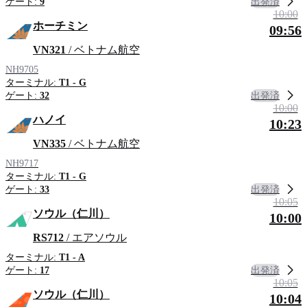
出発済
ゲート:
9
10:00
ホーチミン
09:56
VN321
/ ベトナム航空
NH9705
ターミナル:
T1 - G
出発済
ゲート:
32
10:00
ハノイ
10:23
VN335
/ ベトナム航空
NH9717
ターミナル:
T1 - G
出発済
ゲート:
33
10:05
ソウル（仁川）
10:00
RS712
/ エアソウル
ターミナル:
T1 - A
出発済
ゲート:
17
10:05
ソウル（仁川）
10:04