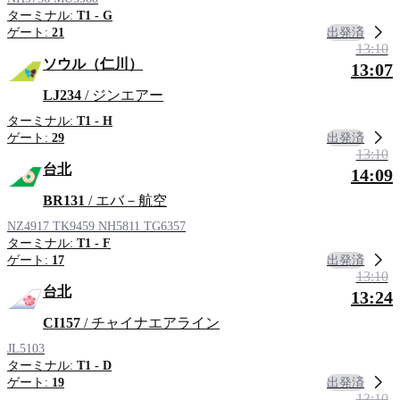
ターミナル:
T1 - G
出発済
ゲート:
21
13:10
ソウル（仁川）
13:07
LJ234
/ ジンエアー
ターミナル:
T1 - H
出発済
ゲート:
29
13:10
台北
14:09
BR131
/ エバ－航空
NZ4917
TK9459
NH5811
TG6357
ターミナル:
T1 - F
出発済
ゲート:
17
13:10
台北
13:24
CI157
/ チャイナエアライン
JL5103
ターミナル:
T1 - D
出発済
ゲート:
19
13:10