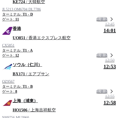
KE724
/ 大韓航空
JL5213
OM6704
DL7786
ターミナル:
T1 - D
出発済
ゲート:
11
12:45
香港
14:01
UO851
/ 香港エクスプレス航空
CX5851
ターミナル:
T1 - A
出発済
ゲート:
12
12:50
ソウル（仁川）
12:53
BX171
/ エアプサン
OZ9567
ターミナル:
T1 - B
出発済
ゲート:
8
12:55
上海（浦東）
12:58
HO1506
/ 上海吉祥航空
NH9756
MU3960