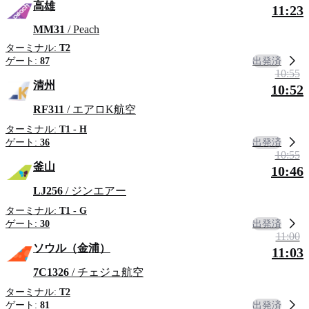
高雄
11:23
MM31
/ Peach
ターミナル:
T2
出発済
ゲート:
87
10:55
清州
10:52
RF311
/ エアロK航空
ターミナル:
T1 - H
出発済
ゲート:
36
10:55
釜山
10:46
LJ256
/ ジンエアー
ターミナル:
T1 - G
出発済
ゲート:
30
11:00
ソウル（金浦）
11:03
7C1326
/ チェジュ航空
ターミナル:
T2
出発済
ゲート:
81