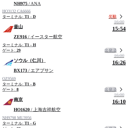
NH975
/ ANA
HO3132
CA6666
欠航
ターミナル:
T1 - D
16:00
釜山
15:54
ZE916
/ イースター航空
ターミナル:
T1 - H
出発済
ゲート:
29
16:00
ソウル（仁川）
16:26
BX173
/ エアプサン
OZ9569
ターミナル:
T1 - B
出発済
ゲート:
8
16:00
南京
16:10
HO1620
/ 上海吉祥航空
NH9798
MU3956
ターミナル:
T1 - G