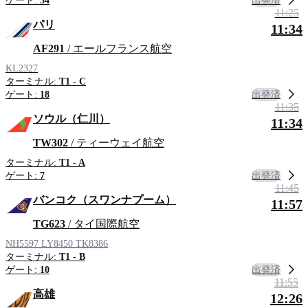
出発済
ゲート:
34
11:25
パリ
11:34
AF291
/ エールフランス航空
KL2327
ターミナル:
T1 - C
出発済
ゲート:
18
11:35
ソウル（仁川）
11:34
TW302
/ ティーウェイ航空
ターミナル:
T1 - A
出発済
ゲート:
7
11:45
バンコク（スワンナプーム）
11:57
TG623
/ タイ国際航空
NH5597
LY8450
TK8386
ターミナル:
T1 - B
出発済
ゲート:
10
11:55
高雄
12:26