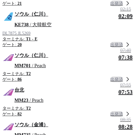
出発済
ゲート:
21
02:15
ソウル（仁川）
02:09
KE738
/ 大韓航空
DL7875
JL5269
ターミナル:
T1 - E
出発済
ゲート:
20
07:40
ソウル（仁川）
07:38
MM701
/ Peach
ターミナル:
T2
出発済
ゲート:
86
07:55
台北
07:53
MM23
/ Peach
ターミナル:
T2
出発済
ゲート:
82
08:35
ソウル（金浦）
08:28
MM735
/ Peach