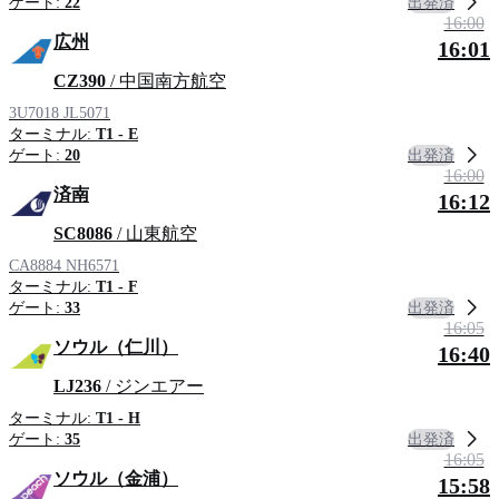
出発済
ゲート:
22
16:00
広州
16:01
CZ390
/ 中国南方航空
3U7018
JL5071
ターミナル:
T1 - E
出発済
ゲート:
20
16:00
済南
16:12
SC8086
/ 山東航空
CA8884
NH6571
ターミナル:
T1 - F
出発済
ゲート:
33
16:05
ソウル（仁川）
16:40
LJ236
/ ジンエアー
ターミナル:
T1 - H
出発済
ゲート:
35
16:05
ソウル（金浦）
15:58