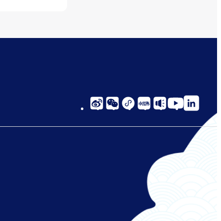
social-
links-
cn-