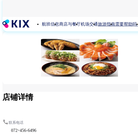
跳
转
到
航班信息
商店与餐厅
机场交通
旅游指南
需要帮助吗
主
要
内
容
店铺详情
联系电话
072ｰ456-6496