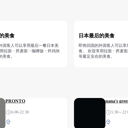
的美食
日本最后的美食
外国客人可以享用最后一餐日本美
即将回国的外国客人可以享
享用拉面・荞麦面・咖喱饭・炸鸡块
食。 欢迎享用拉面・荞麦
的美食。
等量足实在的美食。
PRONTO
nana's gree
6:00-22:30
5:30～22:
第2航站楼 1F 安检前
第2航站楼