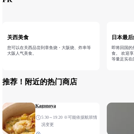
关西美食
日本最后
您可以在关西品尝到章鱼烧・大阪烧、炸串等
即将回国的
大阪人气美食。
食。 欢迎
等量足实在
推荐！附近的热门商店
Kagonoya
5:30～19:20 ※可能依据航班情
况变更