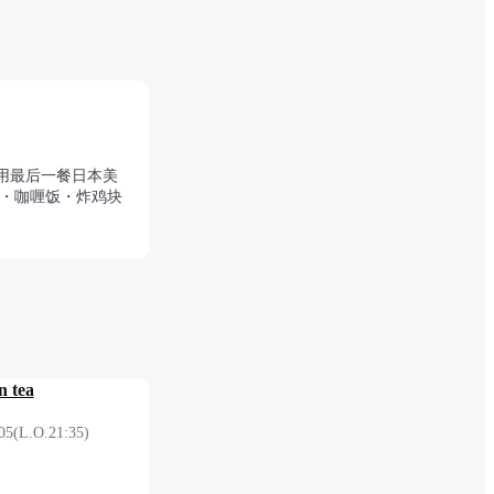
用最后一餐日本美
面・咖喱饭・炸鸡块
n tea
05(L.O.21:35)
 1F 安检后（国际