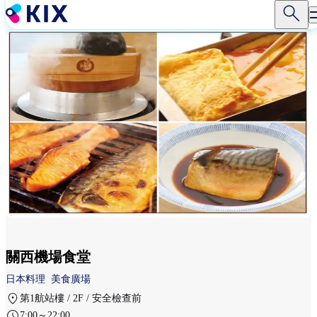
移
至
主
內
容
關西機場食堂
日本料理
美食廣場
第1航站樓 / 2F / 安全檢查前
7:00～22:00