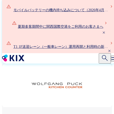
メ
イ
モバイルバッテリーの機内持ち込みについて（2026年4月24
ン
日以降）
コ
ン
夏期多客期間中に関西国際空港をご利用のお客さまへ
テ
ン
ツ
T1 1F送迎レーン（一般車レーン）運用再開と利用時の新ル
に
ールについて
移
動