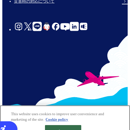
災害時の対応について
social-
links-
jp-
© 2026 Kansai Airports All Rights Reserved
This website uses cookies to improve user convenience and
marketing of the site.
Cookie policy
サイトポリシー
クッキーポリシー
Footer