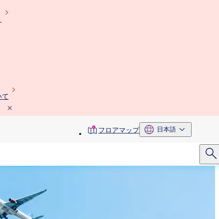
）
いて
toolbar
日本語
フロアマップ
menu