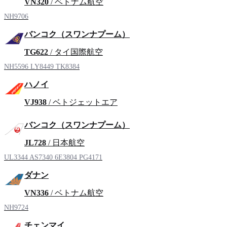
VN320
/ ベトナム航空
NH9706
バンコク（スワンナプーム）
TG622
/ タイ国際航空
NH5596
LY8449
TK8384
ハノイ
VJ938
/ ベトジェットエア
バンコク（スワンナプーム）
JL728
/ 日本航空
UL3344
AS7340
6E3804
PG4171
ダナン
VN336
/ ベトナム航空
NH9724
チェンマイ