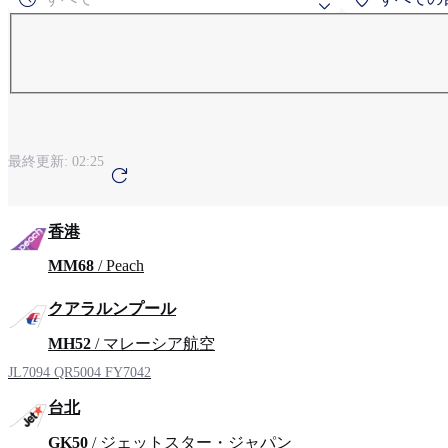
よく検索され
粟国
旭川
地域による検
最終更新:
02:25
アンカレッジ
青
香港
MM68
/ Peach
クアラルンプール
MH52
/ マレーシア航空
JL7094
QR5004
FY7042
台北
GK50
/ ジェットスター・ジャパン