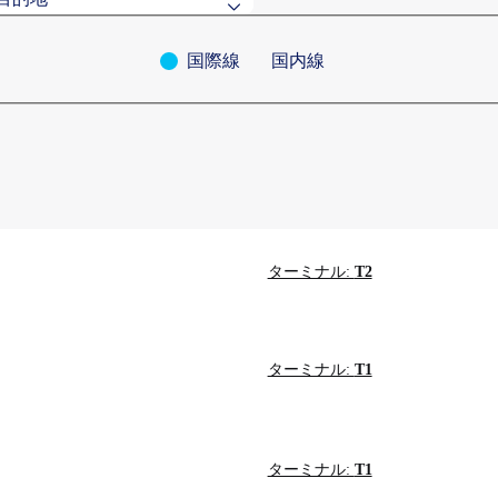
国際線
国内線
ている目的地
索
森
清州
ターミナル:
T2
ターミナル:
T1
ターミナル:
T1