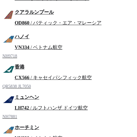
クアラルンプール
OD860
/ バティック・エア・マレーシア
ハノイ
VN334
/ ベトナム航空
NH9718
香港
CX566
/ キャセイパシフィック航空
QR5838
JL7050
ミュンヘン
LH742
/ ルフトハンザ ドイツ航空
NH7881
ホーチミン