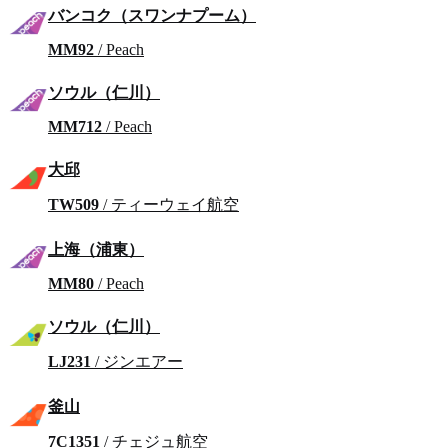
バンコク（スワンナプーム）
MM92
/ Peach
ソウル（仁川）
MM712
/ Peach
大邱
TW509
/ ティーウェイ航空
上海（浦東）
MM80
/ Peach
ソウル（仁川）
LJ231
/ ジンエアー
釜山
7C1351
/ チェジュ航空