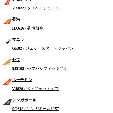
VZ822
/ タイベトジェット
香港
HX616
/ 香港航空
マニラ
GK82
/ ジェットスター・ジャパン
セブ
5J5108
/ セブパシフィック航空
ホーチミン
VJ828
/ ベトジェットエア
シンガポール
SQ618
/ シンガポール航空