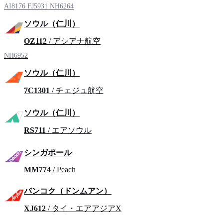
AI8176
FJ5931
NH6264
ソウル（仁川）
OZ112
/ アシアナ航空
NH6952
ソウル（仁川）
7C1301
/ チェジュ航空
ソウル（仁川）
RS711
/ エアソウル
シンガポール
MM774
/ Peach
バンコク（ドンムアン）
XJ612
/ タイ・エアアジアX