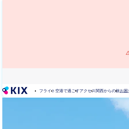
メ
イ
ン
コ
ン
テ
ン
ツ
に
移
動
フライト
空港で過ごす
アクセス
関西からの旅
お困