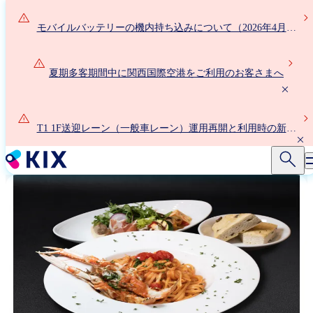
メ
イ
モバイルバッテリーの機内持ち込みについて（2026年4月24
ン
日以降）
コ
ン
夏期多客期間中に関西国際空港をご利用のお客さまへ
テ
ン
ツ
T1 1F送迎レーン（一般車レーン）運用再開と利用時の新ル
に
ールについて
移
動