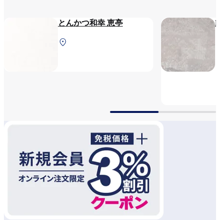
とんかつ和幸 恵亭
第1ターミナル 2F 保安検
査前