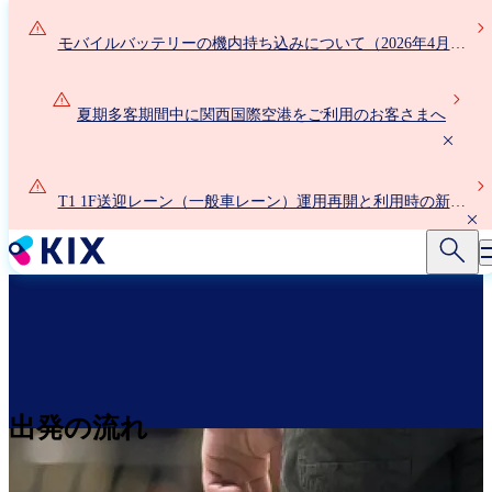
メ
イ
モバイルバッテリーの機内持ち込みについて（2026年4月24
ン
日以降）
コ
ン
夏期多客期間中に関西国際空港をご利用のお客さまへ
テ
ン
ツ
T1 1F送迎レーン（一般車レーン）運用再開と利用時の新ル
に
ールについて
移
動
出発の流れ