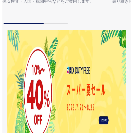
保安検査・入国・税関申告などをご案内します。
乗り継ぎ時
到着の流れ
乗り継ぎ
機内持ち込み制限品
航空機による輸送禁止品
液体物持ち込み制限
各航空会社へのお問い合
わせ
便利な予約をぜひご活用ください。