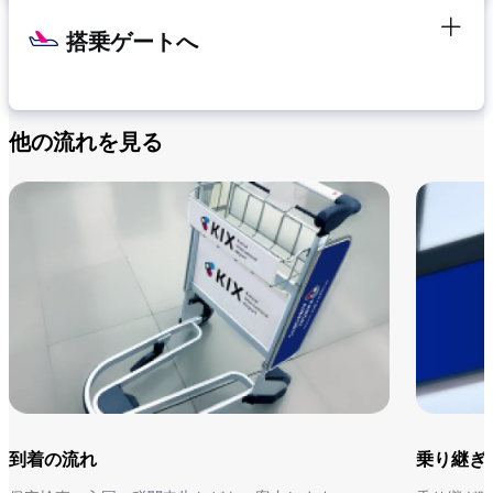
搭乗ゲートへ
他の流れを見る
旅の準備を始めよう
お客様がお持ちになる手荷物は「機内持ち込み手荷物」と
「お預け手荷物」の2種類に分類されます。
航空機で輸送できない禁止品、機内持ち込み制限品等がござ
います。
スムーズなご搭乗のため、空港へお越しになる前にご確認の
うえ、ご準備ください。
到着の流れ
乗り継ぎ