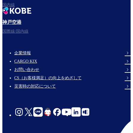
国内線
神戸空港
国際線/国内線
企業情報
Footer
CARGO KIX
Links
お問い合わせ
CS（お客様満足）の向上をめざして
災害時の対応について
social-
links-
jp-