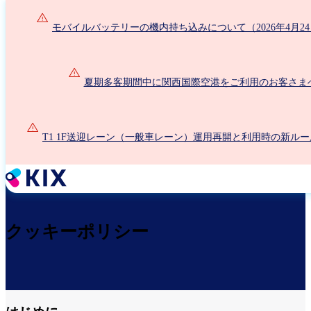
メ
イ
モバイルバッテリーの機内持ち込みについて（2026年4月2
ン
コ
ン
夏期多客期間中に関西国際空港をご利用のお客さま
テ
ン
ツ
に
T1 1F送迎レーン（一般車レーン）運用再開と利用時の新ル
移
動
クッキーポリシー