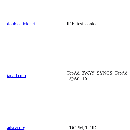
doubleclick.net
IDE, test_cookie
TapAd_3WAY_SYNCS, TapAd_
tapad.com
TapAd_TS
adsrvr.org
TDCPM, TDID