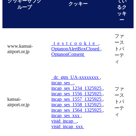
クッキーサブグ
てい
クッキー
ループ
るク
ッキ
ー
ファ
ース
_t_e_s_t_c_o_o_k_i_e_
,
www.kansai-
OptanonAlertBoxClosed
,
トパ
airport.or.jp
OptanonConsent
ーテ
ィ
_dc_gtm_UA-xxxxxxxx
,
incap_ses_
,
incap_ses_1234_1325925
,
ファ
incap_ses_1556_1325925
,
ース
kansai-
incap_ses_1557_1325925
,
トパ
airport.or.jp
incap_ses_1558_1325925
,
ーテ
incap_ses_1564_1325925
,
ィ
incap_ses_xxx
,
visid_incap_
,
visid_incap_xxx