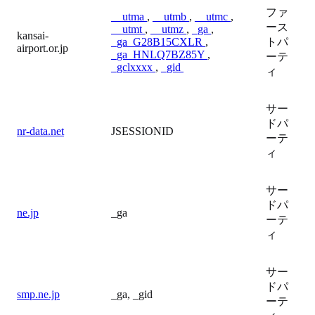
ファ
__utma
,
__utmb
,
__utmc
,
ース
__utmt
,
__utmz
,
_ga
,
kansai-
_ga_G28B15CXLR
,
トパ
airport.or.jp
_ga_HNLQ7BZ85Y
,
ーテ
_gclxxxx
,
_gid
ィ
サー
ドパ
nr-data.net
JSESSIONID
ーテ
ィ
サー
ドパ
ne.jp
_ga
ーテ
ィ
サー
ドパ
smp.ne.jp
_ga, _gid
ーテ