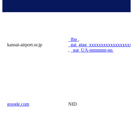
_fbp
,
kansai-airport.or.jp
_gat_gtag_xxxxxxxxxxxxxxxxxx
,
_gat_UA-nnnnnnn-nn
google.com
NID