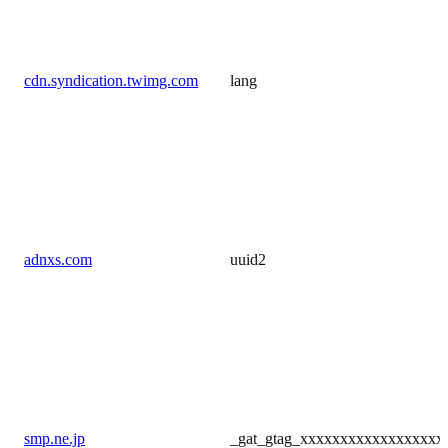
cdn.syndication.twimg.com
lang
adnxs.com
uuid2
smp.ne.jp
_gat_gtag_xxxxxxxxxxxxxxxxxx