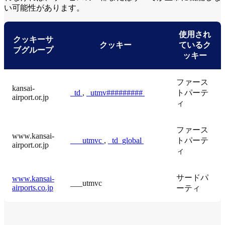
い可能性があります。
使用され
クッキーサ
クッキー
ているク
ブグループ
ッキー
ファース
kansai-
_td
,
_utmv#########
トパーテ
airport.or.jp
ィ
ファース
www.kansai-
___utmvc
,
_td_global
トパーテ
airport.or.jp
ィ
サードパ
www.kansai-
___utmvc
airports.co.jp
ーティ