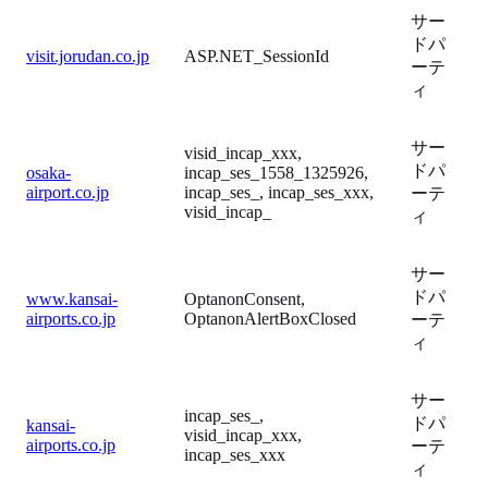
サー
ドパ
visit.jorudan.co.jp
ASP.NET_SessionId
ーテ
ィ
サー
visid_incap_xxx,
ドパ
osaka-
incap_ses_1558_1325926,
airport.co.jp
incap_ses_, incap_ses_xxx,
ーテ
visid_incap_
ィ
サー
ドパ
www.kansai-
OptanonConsent,
airports.co.jp
OptanonAlertBoxClosed
ーテ
ィ
サー
incap_ses_,
ドパ
kansai-
visid_incap_xxx,
airports.co.jp
ーテ
incap_ses_xxx
ィ