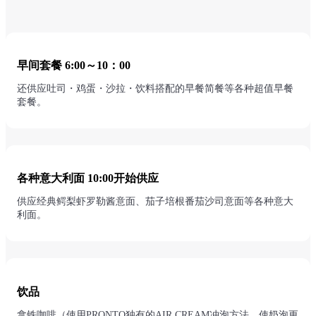
早间套餐 6:00～10：00
还供应吐司・鸡蛋・沙拉・饮料搭配的早餐简餐等各种超值早餐
套餐。
各种意大利面 10:00开始供应
供应经典鳄梨虾罗勒酱意面、茄子培根番茄沙司意面等各种意大
利面。
饮品
拿铁咖啡（使用PRONTO独有的AIR CREAM冲泡方法，使奶泡更