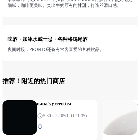
细腻，咖啡更美味。突出牛奶原有的甘甜，打造丝滑口感。
啤酒・加冰水威士忌・各种将鸡尾酒
夜间时段，PRONTO还备有常客喜爱的各种饮品。
推荐！附近的热门商店
nana's green tea
A
5:30～22:05(L.O.21:35)
第2航站楼 1F 安检后（国
际线）