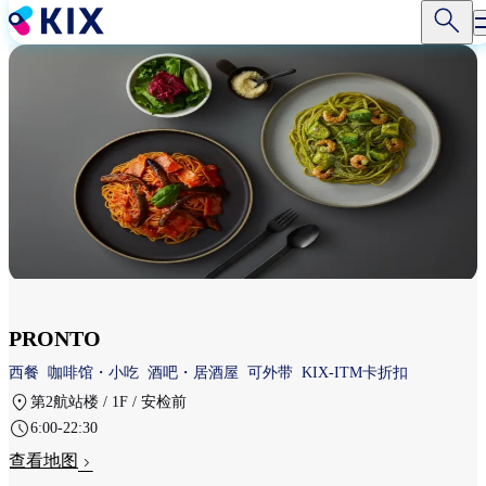
跳
转
到
主
要
内
容
PRONTO
西餐
咖啡馆・小吃
酒吧・居酒屋
可外带
KIX-ITM卡折扣
第2航站楼 / 1F / 安检前
6:00-22:30
查看地图