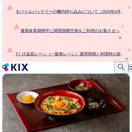
メ
イ
モバイルバッテリーの機内持ち込みについて（2026年4月24
ン
日以降）
コ
ン
夏期多客期間中に関西国際空港をご利用のお客さまへ
テ
ン
ツ
T1 1F送迎レーン（一般車レーン）運用再開と利用時の新ル
に
ールについて
移
動