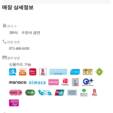
매장 상세정보
좌석 수
280석 ※전석 금연
전화 번호
072-468-6430
결제 방법
신용카드 가능