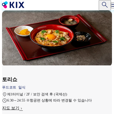
주
요
콘
텐
츠
로
건
너
뛰
기
토리쇼
푸드코트
일식
제1터미널 / 2F / 보안 검색 후 (국제선)
6:30～24:55 ※항공편 상황에 따라 변경될 수 있습니다
지도 보기