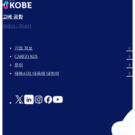
고베 공항
국제선 / 국내선
기업 정보
footer-
CARGO KIX
links-
문의
en-
재해시의 대응에 대하여
Social
Links