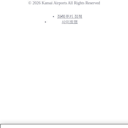
© 2026 Kansai Airports All Rights Reserved
정책
쿠키 정책
Footer
사이트맵
Info
Menu