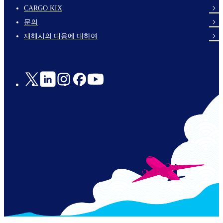
footer-
CARGO KIX
links-
문의
en-
재해시의 대응에 대하여
Social
Links