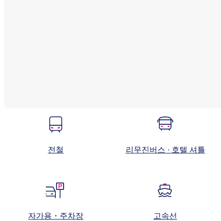
전철
리무진버스 · 호텔 셔틀
자가용・주차장
고속선