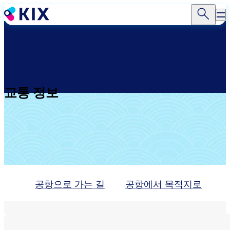
주
요
콘
텐
츠
로
건
너
교통 정보
뛰
기
공항으로 가는 길
공항에서 목적지로