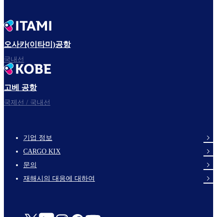
오사카(이타미)공항
국내선
고베 공항
국제선 / 국내선
기업 정보
footer-
CARGO KIX
links-
문의
en-
재해시의 대응에 대하여