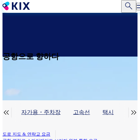
주
요
콘
텐
츠
로
건
너
공항으로 향하다
뛰
기


셔틀
자가용・주차장
고속선
택시
렌터
도로 지도 & 연락교 요금