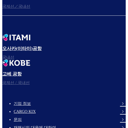
국제선／국내선
오사카(이타미)공항
국내선
고베 공항
국제선 / 국내선
기업 정보
footer-
CARGO KIX
links-
문의
en-
재해시의 대응에 대하여