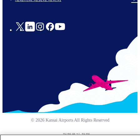
Social
Links
© 2026 Kansai Airports All Rights Reserved
정책
쿠키 정책
Footer