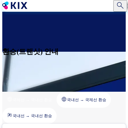
주
요
콘
텐
츠
로
건
너
환승(트랜싯) 안내
뛰
기
국제선 → 국내선 환승
국내선 → 국제선 환승
국내선 → 국내선 환승