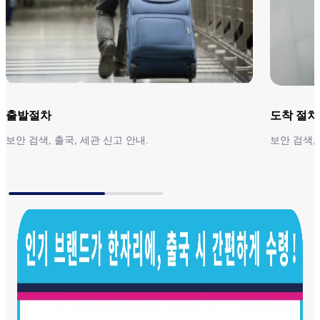
국내선 → 국제선 환승
국내선 → 국내선 환승
도착 터미널 확인하기
동일한 항공사로 환승
절차에 대해서는 이용 항공사로 문의하십시오.
국내선(Peach 이외) 이용 승객의 도착은 제1터미널 빌딩 1F입
다른 항공사편으로 환승
니다.
출발절차
도착 절차
일단 도착구를 나와 각 체크인 카운터에서 탑승 수속을 마치십
시오.
보안 검색, 출국, 세관 신고 안내.​
보안 검색, 
출발절차
도착 절차
제1터미널과 제2터미널 간 환승
국내선(Peach) 이용 승객의 도착은 제2터미널 빌딩(국내선)입
제1터미널과 제2터미널은 약 4km 떨어져 있습니다.
니다.
터미널 간 이동 시에는 에어로플라자와 제2터미널 간 무료 셔
틀버스를 운행하고 있으니 이용해 주시기 바랍니다(소요 시간
7~9분).
터미널 간 이동에는 시간이 소요되므로 여유를 가지고 이동해
환승 항공편의 출발 터미널 확인하기
주시기 바랍니다.