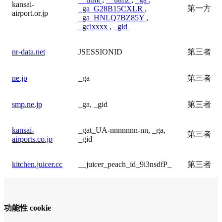
kansai-
第一方
_ga_G28B15CXLR
,
airport.or.jp
_ga_HNLQ7BZ85Y
,
_gclxxxx
,
_gid
nr-data.net
JSESSIONID
第三者
ne.jp
_ga
第三者
smp.ne.jp
_ga, _gid
第三者
kansai-
_gat_UA-nnnnnnn-nn, _ga,
第三者
airports.co.jp
_gid
kitchen.juicer.cc
__juicer_peach_id_9i3nsdfP_
第三者
功能性 cookie