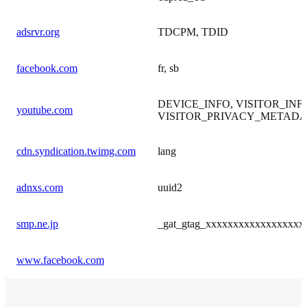
adsrvr.org
TDCPM, TDID
facebook.com
fr, sb
DEVICE_INFO, VISITOR_INF
youtube.com
VISITOR_PRIVACY_METADA
cdn.syndication.twimg.com
lang
adnxs.com
uuid2
smp.ne.jp
_gat_gtag_xxxxxxxxxxxxxxxxxx
www.facebook.com