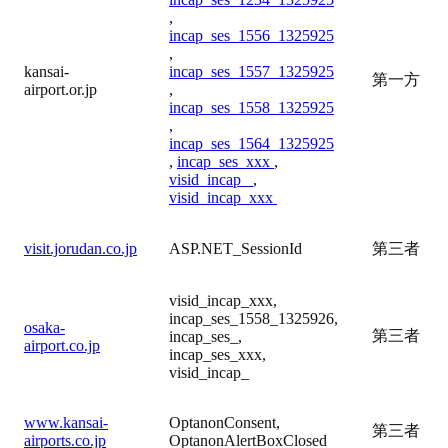
,
incap_ses_1556_1325925
,
kansai-
incap_ses_1557_1325925
第一方
airport.or.jp
,
incap_ses_1558_1325925
,
incap_ses_1564_1325925
,
incap_ses_xxx
,
visid_incap_
,
visid_incap_xxx
visit.jorudan.co.jp
ASP.NET_SessionId
第三者
visid_incap_xxx,
incap_ses_1558_1325926,
osaka-
第三者
incap_ses_,
airport.co.jp
incap_ses_xxx,
visid_incap_
www.kansai-
OptanonConsent,
第三者
airports.co.jp
OptanonAlertBoxClosed