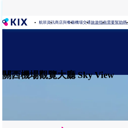
移
至
主
航班資訊
商店與餐廳
機場交通
旅遊指南
需要幫助嗎
內
容
關西機場觀覽大廳 Sky View