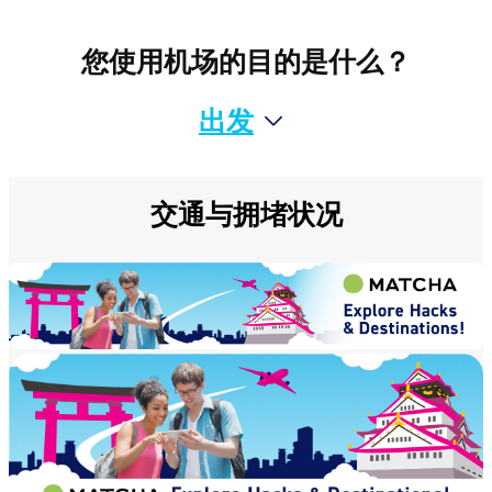
您使用机场的目的是什么？
出发
交通与拥堵状况