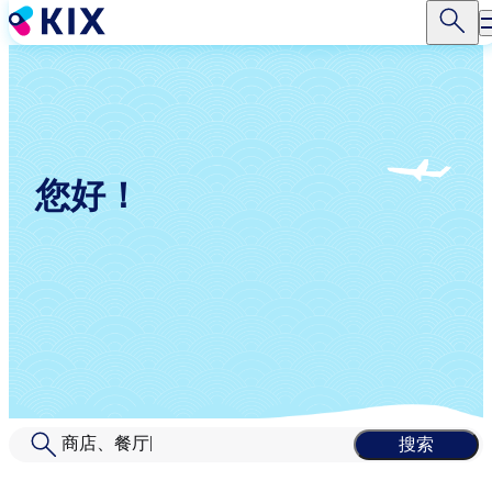
跳
转
到
主
要
内
容
您好！
商店、餐厅
搜索