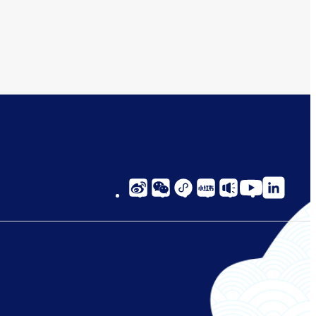
social-
links-
cn-