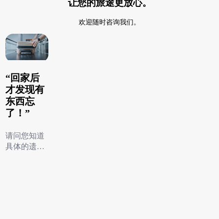
让您的旅途更放心。
欢迎随时咨询我们。
“回家后
才发现有
东西忘
了！”
请问您知道
具体的遗失
地点吗？不
同地点的联
系方式不
同，请确认
遗失物招
后再行联
领
系。我们会