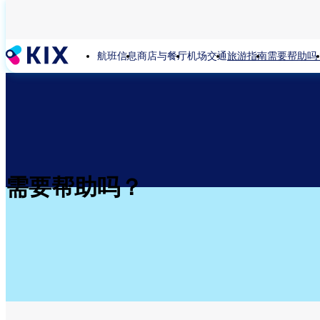
跳
转
到
航班信息
商店与餐厅
机场交通
旅游指南
需要帮助吗
主
要
内
容
需要帮助吗？