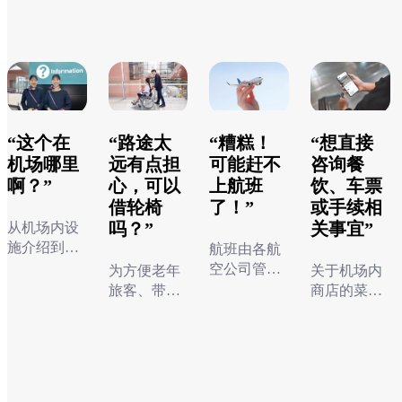
“这个在
“路途太
“糟糕！
“想直接
机场哪里
远有点担
可能赶不
咨询餐
啊？”
心，可以
上航班
饮、车票
借轮椅
了！”
或手续相
吗？”
关事宜”
从机场内设
施介绍到交
航班由各航
通信息，我
空公司管
为方便老年
关于机场内
们熟悉机场
理。请通过
旅客、带孩
商店的菜
的一切，“关
联系方式列
子的旅客及
单、车票、
联系方式
空贴心伙伴”
表（航空公
需要协助的
海关或出入
联系方式
列表（除
的工作人员
司）查询航
旅客安心出
境手续等问
综合问询
需要帮助
列表（航
航空公司
将以微笑为
空公司的联
行，我们提
题，请从以
处
的旅客
空公司）
外）
您服务。
系方式。
供轮椅和婴
下列表中直