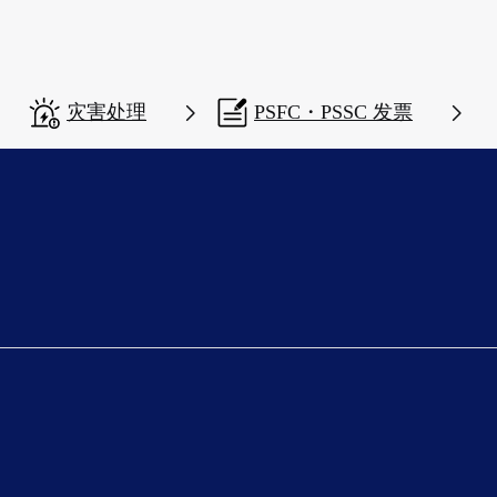
灾害处理
PSFC・PSSC 发票