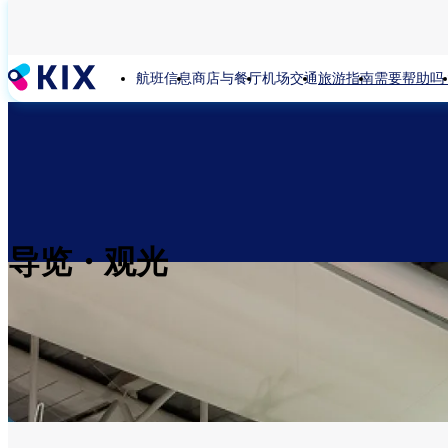
跳
转
到
航班信息
商店与餐厅
机场交通
旅游指南
需要帮助吗
主
要
内
容
导览・观光