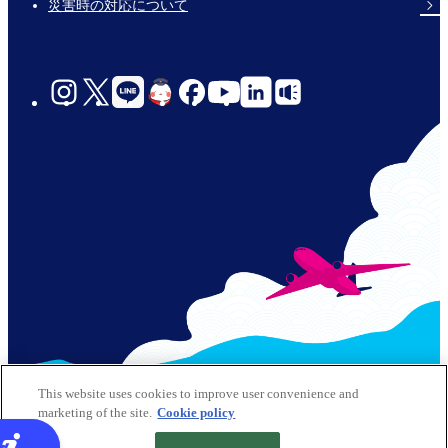
災害時の対応について
social-
links-
jp-
© 2026 Kansai Airports All Rights Reserved
This website uses cookies to improve user convenience and
marketing of the site.
Cookie policy
サイトポリシー
クッキーポリシー
Footer