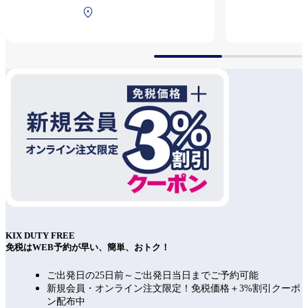
第1ターミナル 2F 保安検
査後（国際線）
KIX DUTY FREE
免税はWEB予約が早い、簡単、おトク！
ご出発日の25日前～ご出発日当日までご予約可能
新規会員・オンライン注文限定！免税価格＋3%割引クーポ
ン配布中