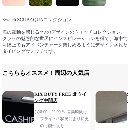
Swatch SCUBAQUAコレクション
Flik Flak
OMEGA X Swatch 『MOONSWATCH 1965』
Blancpain X Swatch 『BIOCERAMIC SCUBA FIFTY
FATHOMS COLLECTION GREEN ABYSS』
海の鼓動を感じる4つのデザインのウォッチコレクション。
時間を伝えるという概念を、身近な楽しみとエンターテイメ
1965年に宇宙飛行での使用を認定されたOMEGA
クラゲの魅惑的な世界にインスピレーションを得て、海中で
ントに変換したキッズ用腕時計。
SPEEDMASTERへのオマージュ。文字盤とクラウンには
海にインスパイアされた、冒険心溢れるタイムピース。1953
も陸上でもアドベンチャーを楽しめるようにデザインされた
OMEGA X SWATCHのロゴがあしらわれています。
年に発売された最初の本格的なダイバーズウォッチ、ブラン
ダイビングウォッチです。
パンのFifty Fathomsへのオマージュです。
こちらもオススメ！周辺の人気店
KIX DUTY FREE 北ウイ
ング中間店
8:00～22:00 ※ 営業時間は
フライトの状況により変更
の可能性あり