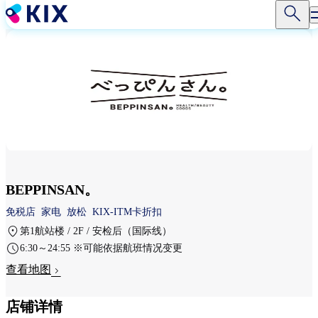
跳
转
到
主
要
内
容
BEPPINSAN。
免税店
家电
放松
KIX-ITM卡折扣
第1航站楼 / 2F / 安检后（国际线）
6:30～24:55 ※可能依据航班情况变更
查看地图
店铺详情