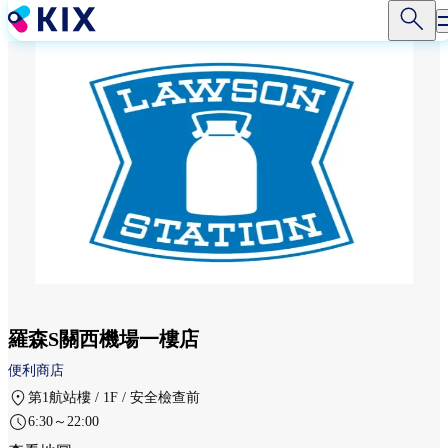
移
至
主
內
容
羅森S關西機場一樓店
便利商店
第1航站樓 / 1F / 安全檢查前
6:30～22:00