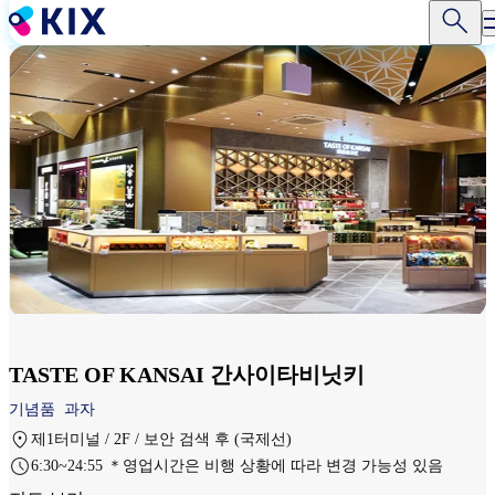
주
요
콘
텐
츠
로
건
너
뛰
기
TASTE OF KANSAI 간사이타비닛키
기념품
과자
제1터미널 / 2F / 보안 검색 후 (국제선)
6:30~24:55 ＊영업시간은 비행 상황에 따라 변경 가능성 있음