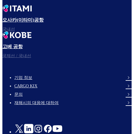
오사카(이타미)공항
국내선
고베 공항
국제선 / 국내선
기업 정보
footer-
CARGO KIX
links-
문의
en-
재해시의 대응에 대하여
Social