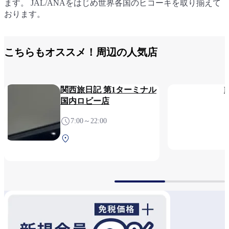
ます。 JAL/ANAをはじめ世界各国のヒコーキを取り揃えて
ズを取り揃えております。 モデルプレーンも多数取り揃え
おります。
ております。
こちらもオススメ！周辺の人気店
関西旅日記 第1ターミナル
国内ロビー店
7:00～22:00
第1ターミナル 2F 保安検
査前