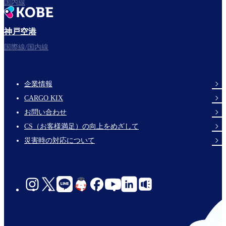
国内線
神戸空港
国際線/国内線
企業情報
Footer
CARGO KIX
Links
お問い合わせ
CS（お客様満足）の向上をめざして
災害時の対応について
social-
links-
jp-