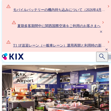
メ
イ
モバイルバッテリーの機内持ち込みについて（2026年4月24
ン
日以降）
コ
ン
夏期多客期間中に関西国際空港をご利用のお客さまへ
テ
ン
ツ
T1 1F送迎レーン（一般車レーン）運用再開と利用時の新ル
に
ールについて
移
動