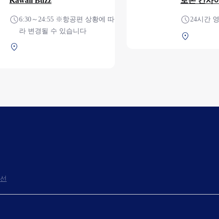
Kawaii Buzz
로손 간사
6:30～24:55 ※항공편 상황에 따
24시간 
라 변경될 수 있습니다
제1터미널
제1터미널 2F 보안 검색 후
(국제선)
선