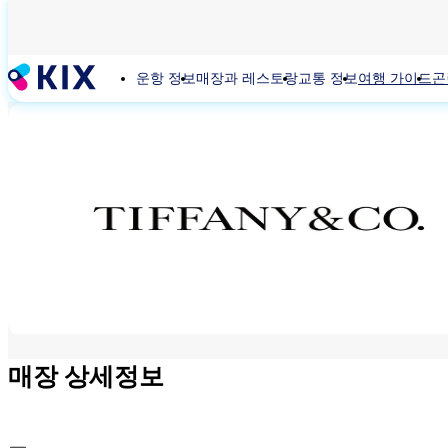
주
요
콘
운항 정보
매장과 레스토랑
교통 정보
여행 가이드
곤
텐
츠
로
건
너
뛰
기
매장 상세정보