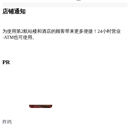
店铺通知
为使用第2航站楼和酒店的顾客带来更多便捷！24小时营业
·ATM也可使用。
PR
炸鸡
烤鸡肉
甜品（Uchicafe）