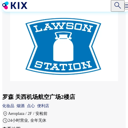
跳
转
到
主
要
内
容
罗森 关西机场航空广场2楼店
化妆品
烟酒
点心
便利店
Aeroplaza / 2F / 安检前
24小时营业, 全年无休