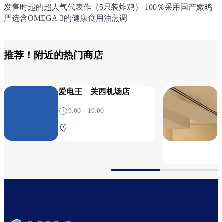
发售时起的超人气代表作（5只装炸鸡） 100％采用国产嫩鸡
饱满紧实的肉质 考究的食材 出汁使用香醇美味的老抽。严选
坚持优质制法，LAWSON原创的甜品品牌，奶油尤为美味的
严选含OMEGA-3的健康食用油烹调
超级美味的岩盐。
特级蛋糕卷是招牌商品。
推荐！附近的热门商店
爱电王 关西机场店
9:00～19:00
Aeroplaza 2F 安检前