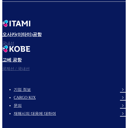
오사카(이타미)공항
국내선
고베 공항
국제선 / 국내선
기업 정보
footer-
CARGO KIX
links-
문의
en-
재해시의 대응에 대하여