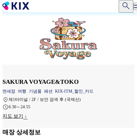
주
요
콘
텐
츠
로
건
너
뛰
기
SAKURA VOYAGE&TOKO
면세점
여행
기념품
패션
KIX-ITM_할인_카드
제1터미널 / 2F / 보안 검색 후 (국제선)
6:30～24:55
지도 보기
매장 상세정보