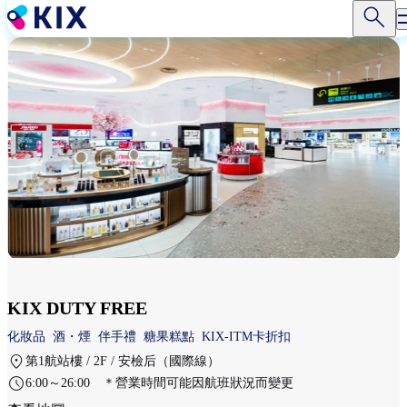
移
至
主
內
容
KIX DUTY FREE
化妝品
酒・煙
伴手禮
糖果糕點
KIX-ITM卡折扣
第1航站樓 / 2F / 安檢后（國際線）
6:00～26:00 ＊營業時間可能因航班狀況而變更