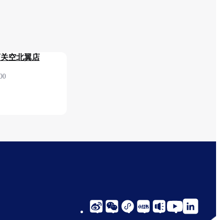
店关空北翼店
00
 2F 安检后（国际
social-
links-