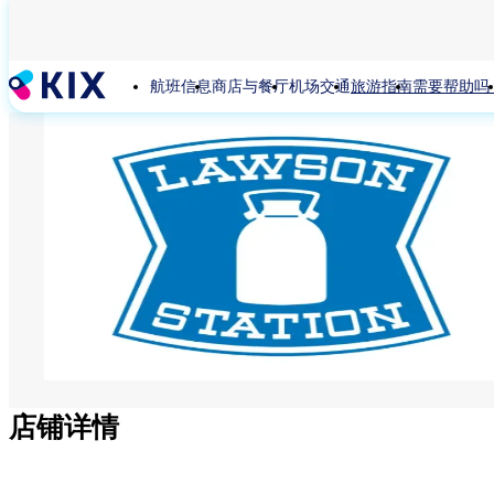
跳
转
到
航班信息
商店与餐厅
机场交通
旅游指南
需要帮助吗
主
要
内
容
店铺详情