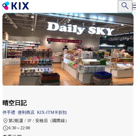
移
至
主
內
容
晴空日記
伴手禮
便利商店
KIX-ITM卡折扣
第2航厦 / 1F / 安檢后（國際線）
6:30～22:00