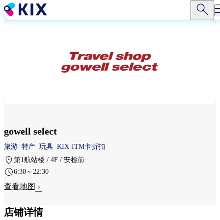
跳
转
到
主
要
内
容
gowell select
旅游
特产
玩具
KIX-ITM卡折扣
第1航站楼 / 4F / 安检前
6:30～22:30
查看地图
店铺详情