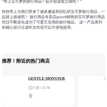
“带上宝可梦的旅行用品一起开始冒险之旅吧！”
可以变成宝可梦精灵球或皮卡丘的三用颈枕
宝可梦 Q弹眼罩｜皮卡丘
宝可梦 可以装入小袋中的随身包｜45L 卡比兽
gowell 箱包&衣服固定带
BEAMS DESIGN 前开盖行李箱｜可带入机舱内
快快带上为我们带来了诸多邂逅和回忆的宝可梦旅行用品，一
皮卡丘可以变成精灵球型的靠垫或是变成颈枕的三用颈枕。
皮卡丘设计的眼罩。 柔软Q弹的触感非常舒服。 眼罩带采用
卡比兽设计的随身包。 折叠后可以放入附带的小袋中。 可以
兼具超人气箱包固定带与衣物固定带功能的便捷产品！ 皮筋
具有让旅行更加舒适的功能性 配色和设计便于日常使用或商
起踏上旅途吧！ 旅行用品专卖店gowell销售的宝可梦旅行用品
颗粒填充靠垫的触感舒适，有助于睡眠。 可以打开拉链移动
宽幅魔术贴设计，穿脱不会弄乱发型。
挂在行李箱的拉杆上，方便携带额外增加的行李出行。 还带
的长度比以往的型号更长，也适合用来固定大件行李。更新了
务出行。 快快带上这款独具匠心的行李箱，踏上“心情愈加美
经过不断进化成为了可爱又实用的旅行物品。 这一产品系列
里面的颗粒填充，享受三种用法。
有可拆卸式肩带，也很适合住1晚的短途旅行或是在行李较多
设计，变得更加时尚。 非常适合旅行或出差行李增多时或携
好的旅途”吧！
的精心设计让成年女性也可以方便地使用。
的日常使用。
带手提包时使用。 利用宽带子和强力皮筋能够牢牢地固定在
行李箱上。 只要将固定带穿过行李箱提手，就能轻松地固定
住箱包。 这款多功能固定带产品包含的环扣可以挂登山扣或
钥匙扣，大件衣物也能一起固定到行李箱上。
推荐！附近的热门商店
GENTLE MONSTER
7:30～21:30
第1航站楼 2F 安检后（国
际线）