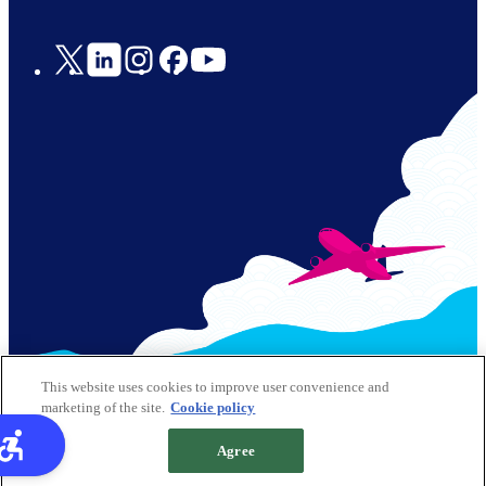
Social
Links
© 2026 Kansai Airports All Rights Reserved
This website uses cookies to improve user convenience and
marketing of the site.
Cookie policy
網站政策
Cookie政策
Footer
Agree
網站地圖
Info