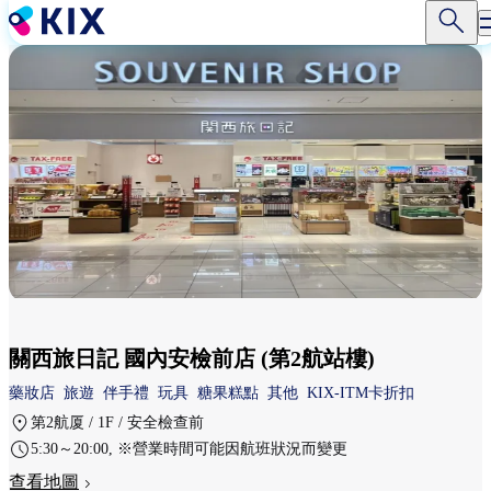
移
至
主
內
容
關西旅日記 國內安檢前店 (第2航站樓)
藥妝店
旅遊
伴手禮
玩具
糖果糕點
其他
KIX-ITM卡折扣
第2航厦 / 1F / 安全檢查前
5:30～20:00, ※營業時間可能因航班狀況而變更
查看地圖