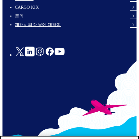
footer-
CARGO KIX
links-
문의
en-
재해시의 대응에 대하여
Social
Links