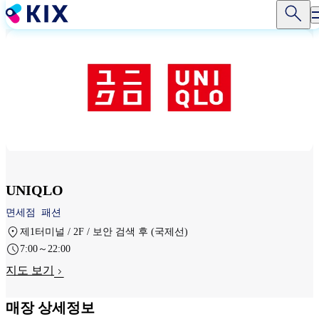
주
요
콘
텐
츠
로
건
너
뛰
기
UNIQLO
면세점
패션
제1터미널 / 2F / 보안 검색 후 (국제선)
7:00～22:00
지도 보기
매장 상세정보