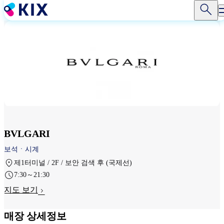
주
요
콘
텐
츠
로
건
너
뛰
기
BVLGARI
보석ㆍ시계
제1터미널 / 2F / 보안 검색 후 (국제선)
7:30～21:30
지도 보기
매장 상세정보