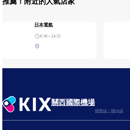
推薦！附近的人氣店家
日本電氣
6:30～24:55
第1航站樓 2F 安檢后（國際
線）
關西國際機場
國際線／國內線