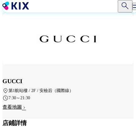
移
至
主
內
容
GUCCI
第1航站樓 / 2F / 安檢后（國際線）
7:30～21:30
查看地圖
店鋪詳情