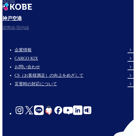
国内線
神戸空港
フライトをお楽しみください。
国際線/国内線
企業情報
Footer
CARGO KIX
Links
お問い合わせ
CS（お客様満足）の向上をめざして
災害時の対応について
social-
links-
jp-