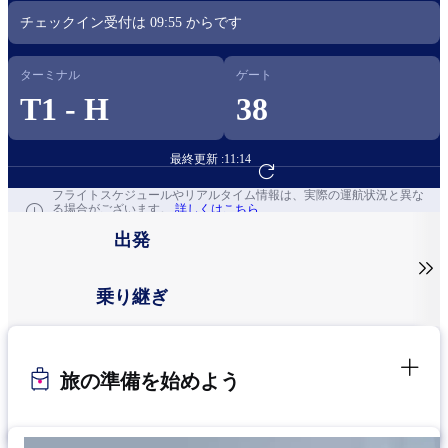
チェックイン受付は
09:55
からです​
ターミナル
ゲート
T1 - H
38
最終更新 :
11:14
フライト予約へ
フライトスケジュールやリアルタイム情報は、実際の運航状況と異な
る場合がございます。
詳しくはこちら
出発

乗り継ぎ
旅の準備を始めよう