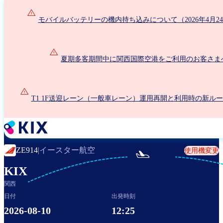
メ
イ
モバイルバッテリーの機内持ち込みについて（2026年4月2
ン
コ
ン
夏期多客期間中に関西国際空港をご利用のお客さま
テ
ン
ツ
に
T1 1F送迎レーン（一般車レーン）運用再開と利用時の新ル
移
動
イースター航空
ZE914
|
使用機変更

KIX
関西
日付
出発時刻
2026-08-10
12:25