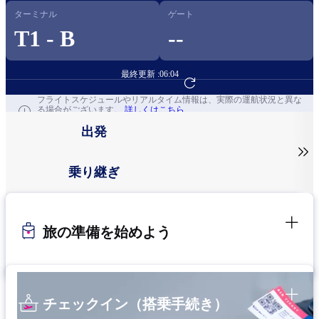
ターミナル
ゲート
T1 - B
--
最終更新 :
06:04
フライト予約へ
フライトスケジュールやリアルタイム情報は、実際の運航状況と異な
る場合がございます。
詳しくはこちら
出発

乗り継ぎ
旅の準備を始めよう
チェックイン（搭乗手続き）