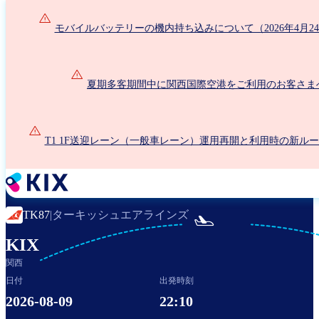
メ
イ
モバイルバッテリーの機内持ち込みについて（2026年4月2
ン
コ
ン
夏期多客期間中に関西国際空港をご利用のお客さま
テ
ン
ツ
に
T1 1F送迎レーン（一般車レーン）運用再開と利用時の新ル
移
動
ターキッシュエアラインズ
TK87
|

KIX
関西
日付
出発時刻
2026-08-09
22:10