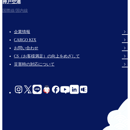
神戸空港
フライトをお楽しみください。
国際線/国内線
企業情報
Footer
CARGO KIX
Links
お問い合わせ
CS（お客様満足）の向上をめざして
災害時の対応について
social-
links-
jp-