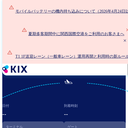
メ
イ
モバイルバッテリーの機内持ち込みについて（2026年4月24日
ン
コ
ン
夏期多客期間中に関西国際空港をご利用のお客さまへ
テ
ン
ツ
に
T1 1F送迎レーン（一般車レーン）運用再開と利用時の新ルー
移
いて
動

日付
到着時刻
--
--
ターミナル
ゲート