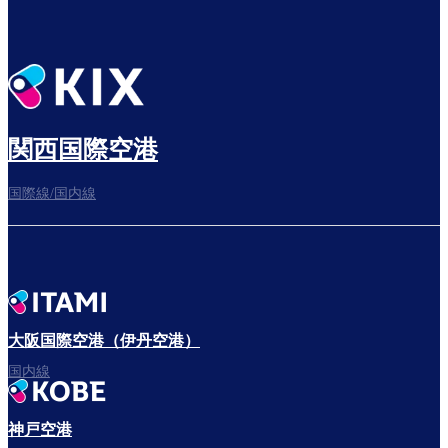
乗り継ぎ場所を確認する
出発までゆっくり過ごそう​
関西国際空港
国際線/国内線
搭乗ゲートへ
さぁ、出発！
大阪国際空港（伊丹空港）
国内線
神戸空港
フライトをお楽しみください。