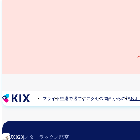
メ
イ
ン
コ
ン
テ
ン
ツ
に
移
動
フライト
空港で過ごす
アクセス
関西からの旅
お困
スターラックス航空
JX823
|