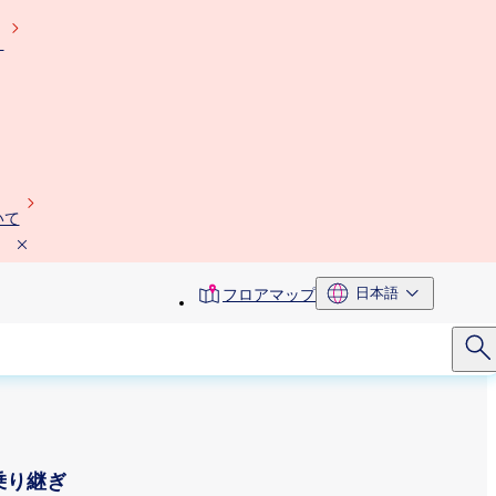
）
いて
toolbar
日本語
フロアマップ
menu
乗り継ぎ