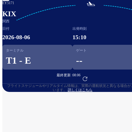

EY5171
KIX
関西
日付
出発時刻
2026-08-06
15:10
ターミナル
ゲート
T1 - E
--
最終更新 :
08:06
フライト予約へ
フライトスケジュールやリアルタイム情報は、実際の運航状況と異なる場合が
います。
詳しくはこちら