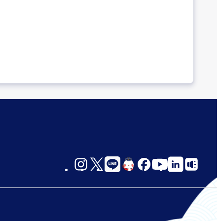
social-
links-
jp-