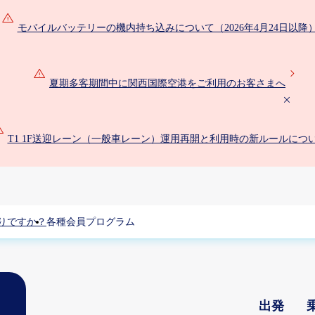
モバイルバッテリーの機内持ち込みについて（2026年4月24日以降
夏期多客期間中に関西国際空港をご利用のお客さまへ
T1 1F送迎レーン（一般車レーン）運用再開と利用時の新ルールにつ
りですか？
各種会員プログラム
出発