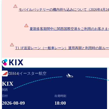
メ
イ
モバイルバッテリーの機内持ち込みについて（2026年4月2
ン
コ
ン
夏期多客期間中に関西国際空港をご利用のお客さま
テ
ン
ツ
に
T1 1F送迎レーン（一般車レーン）運用再開と利用時の新ル
移
動
イースター航空
ZE614
|

KIX
関西
日付
出発時刻
2026-08-09
18:00