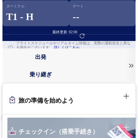
ターミナル
ゲート
T1 - H
--
最終更新 :
02:00
フライト予約へ
フライトスケジュールやリアルタイム情報は、実際の運航状況と異な
る場合がございます。
詳しくはこちら
出発

乗り継ぎ
旅の準備を始めよう
チェックイン（搭乗手続き）