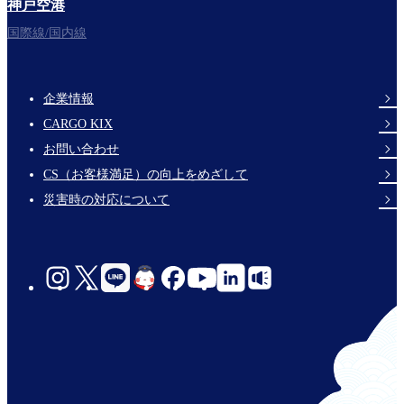
神戸空港
フライトをお楽しみください。
国際線/国内線
企業情報
Footer
CARGO KIX
Links
お問い合わせ
CS（お客様満足）の向上をめざして
災害時の対応について
social-
links-
jp-