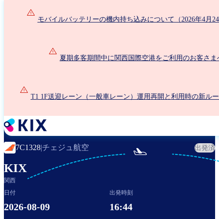
メ
イ
モバイルバッテリーの機内持ち込みについて（2026年4月2
ン
コ
ン
夏期多客期間中に関西国際空港をご利用のお客さま
テ
ン
ツ
に
T1 1F送迎レーン（一般車レーン）運用再開と利用時の新ル
移
動
チェジュ航空
7C1328
|
出発済

KIX
関西
日付
出発時刻
2026-08-09
16:44