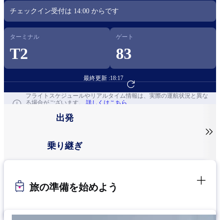
チェックイン受付は
14:00
からです​
ターミナル
ゲート
T2
83
最終更新 :
18:17
フライト予約へ
フライトスケジュールやリアルタイム情報は、実際の運航状況と異な
る場合がございます。
詳しくはこちら
出発

乗り継ぎ
旅の準備を始めよう