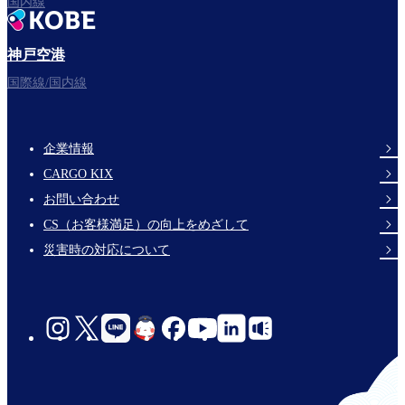
国内線
神戸空港
フライトをお楽しみください。
国際線/国内線
企業情報
Footer
CARGO KIX
Links
お問い合わせ
CS（お客様満足）の向上をめざして
災害時の対応について
social-
links-
jp-