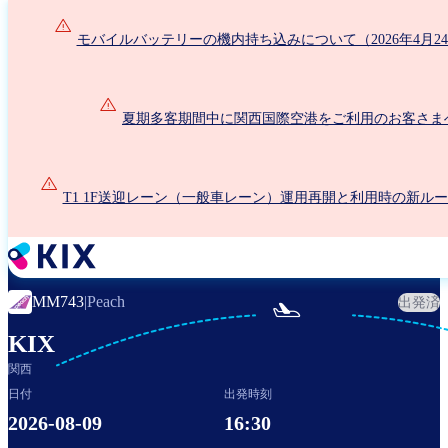
メ
イ
モバイルバッテリーの機内持ち込みについて（2026年4月2
ン
コ
ン
夏期多客期間中に関西国際空港をご利用のお客さま
テ
ン
ツ
に
T1 1F送迎レーン（一般車レーン）運用再開と利用時の新ル
移
動
MM743
|
Peach
出発済

KIX
関西
日付
出発時刻
2026-08-09
16:30