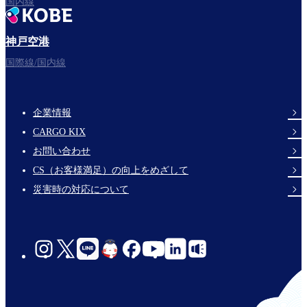
国内線
神戸空港
フライトをお楽しみください。
国際線/国内線
企業情報
Footer
CARGO KIX
Links
お問い合わせ
CS（お客様満足）の向上をめざして
災害時の対応について
social-
links-
jp-