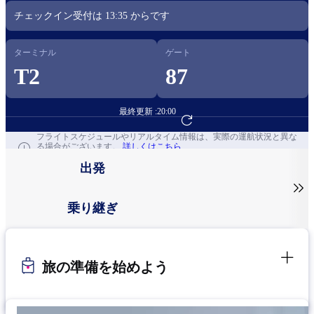
チェックイン受付は
13:35
からです​
ターミナル
ゲート
T2
87
最終更新 :
20:00
フライト予約へ
フライトスケジュールやリアルタイム情報は、実際の運航状況と異な
る場合がございます。
詳しくはこちら
出発

乗り継ぎ
旅の準備を始めよう