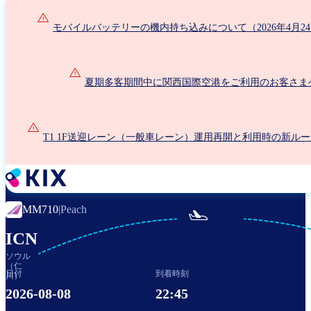
メ
イ
モバイルバッテリーの機内持ち込みについて（2026年4月2
ン
コ
ン
夏期多客期間中に関西国際空港をご利用のお客さま
テ
ン
ツ
に
T1 1F送迎レーン（一般車レーン）運用再開と利用時の新ル
移
動
MM710
|
Peach

ICN
ソウル
（仁
日付
到着時刻
川）
2026-08-08
22:45