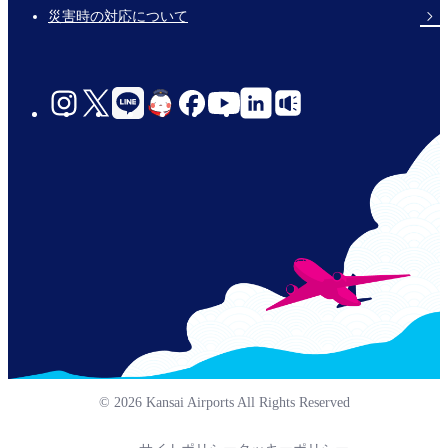
災害時の対応について
social-
links-
jp-
© 2026 Kansai Airports All Rights Reserved